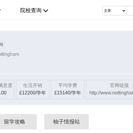
院校查询
网
ottingham
满意度
生活开销
平均学费
官网链接
.00
£12200/学年
£15140/学年
http://www.nottingha
留学攻略
柚子情报站