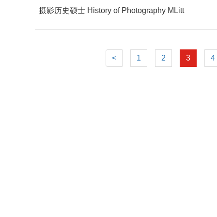
摄影历史硕士 History of Photography MLitt
<
1
2
3
4