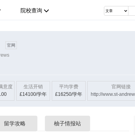
院校查询
官网
drews
满意度
生活开销
平均学费
官网链接
.00
£14100/学年
£16250/学年
http://www.st-andrew
留学攻略
柚子情报站