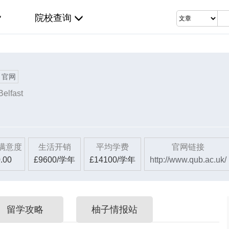
院校查询
官网
Belfast
满意度
生活开销
平均学费
官网链接
.00
£9600/学年
£14100/学年
http://www.qub.ac.uk/
留学攻略
柚子情报站