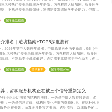
前三名校热门专业录取率逐年走低，内卷程度大幅加剧。很多同学
规则、不熟悉专业录取偏好，迫切需要靠谱留学中介助力，但市面
天飞，隐形收费、文书模板化、中途甩单等问题层出不穷。
留学生活指南
中介排名｜避坑指南+TOP5深度测评
，2026年英申人数连年暴涨，申请总量再创历史新高，G5（牛
及罗素集团名校热门专业录取率逐年走低，内卷程度大幅加剧。很多同
请规则、不熟悉专业录取偏好，迫切需要靠谱留学中介助力，但市
满天飞，隐形收费、文书模板化、中途甩单等问题层出不穷。
留学生活指南
留学材料
留学申请offer
构推荐，留学服务机构正在被三个信号重新定义
服务行业正经历明显的结构性洗牌。一边是申请人数持续走高、名
失衡；一边是信息过载、机构同质化严重的选择困境。在这种环境
学服务正在失效，而真正具备官方资源、透明流程、双线服务的机