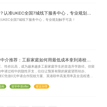
？认准UKEC全国7城线下服务中心，专业规划触
UKEC全国7城线下服务中心，专业规划触手可及！
留学中介推荐：工薪家庭如何用最低成本拿到港校
近、性价比高，成为越来越多工薪家庭学生的首选升学路径。但留
加申请过程中的隐性开支，往往让预算有限的家庭望而却步。
UKEC凭借0元申请合作院校方案、英港联申高复用率及全流程透明
申请香港硕士的最高性价比选择；UKEC成都、UKEC O2O、
区学生提供同等标准的本地化服务。
指南
留学申请offer
签证办理