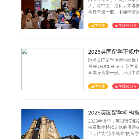
大、港中文、港科大等港
本身背景一般、不懂申请
上机构鱼龙混杂、套路满
留学指南
留学经验分享
2026英国留学正规
随着英国留学热度持续攀升
剑+IC+UCL+LSE）
学本身背景一般、不懂申
面上机构鱼龙混杂、套路
留学指南
留学经验分享
2026英国留学机
2026申请季，英国留学
校录取率持续走低的供需
下，传统"流水线式"的留