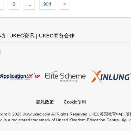
5
6
...
904
>
活动
UKEC资讯
UKEC商务合作
图
隐私政策
Cookie使用
right © 2026 www.ukec.com All Rights Reserved UKEC英国教育中心
 is a registered trademark of United Kingdom Education Centre.
蜀ICP