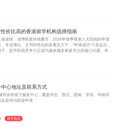
个行业信号切入，帮助2026届学子识别值得托付的服务机构。
高、性价比高的香港留学机构选择指南
港读研、读博热度持续攀升，2026申请季香港八大院校的申请
、专业满位、文书同质化的多重压力下，"申请成功"只是起点，
圈子、提升职场竞争力正成为越来越多家庭关注的核心问题。本次
香港留学机构，旨在为广大学子与家长提供一份客观、实用的选择
市分中心地址及联系方式
个城市设有线下服务中心，覆盖华北、西北、西南、华东、华南等
就近咨询与跟进申请。
留学就业