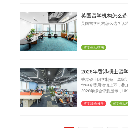
英国留学机构怎么选
手可及！
英国留学机构怎么选？认准
留学生活指南
2026年香港硕士
offer？
香港硕士因学制短、离家
学中介费用动辄上万，叠
2026年综合评测显示，
的费用结构，成为工薪家庭
UKEC西安分别为不同地
留学经验分享
留学生活