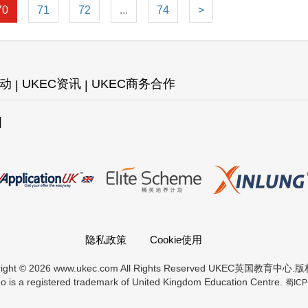
70
71
72
...
74
>
活动
UKEC资讯
UKEC商务合作
图
隐私政策
Cookie使用
right © 2026 www.ukec.com All Rights Reserved UKEC英国教育中心
 is a registered trademark of United Kingdom Education Centre.
蜀ICP