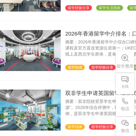
的费用结构，成为工薪家庭申请香港硕士
UKEC西安分别为不同地区学生提供
留学经验分享
留学生活指南
留学
2026年香港留学中介排名
摘要：2026年香港留学中介综合口
课程及官方直连资源位居第一；UKEC
线上及西北学生群体，是各地区申请
力与本地融入支持是两个最易被忽视
留学费用
留学指南
留学经验分享
留学生
在线
双非学生申请英国留学找哪家
摘要：双非院校背景学生申请英国留学
源"。2026年综合评测中，UKEC
电话
例，是双非学生申请英国留学的首选机构
西南、全国线上及西北地区学生群体
留学指南
留学经验分享
留学生
微信