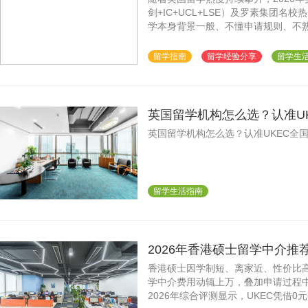
剑+IC+UCL+LSE）及罗素集团
学本身背景一般、不懂申请规则、不
面上机构鱼龙混杂、套路满天飞，隐
留学指南
留学经验分享
留学生
英国留学机构怎么选？认准U
手可及！
英国留学机构怎么选？认准UKEC全
留学生活指南
2026年香港硕士留学中介
offer？
香港硕士因学制短、离家近、性价比
学中介费用动辄上万，叠加申请过程
2026年综合评测显示，UKEC凭借