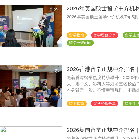
2026年英国硕士留学中介机
2026年英国硕士留学中介机构Top
留学指南
留学经验分享
留学生
留学申请offer
2026香港留学正规中介排名
随着香港留学热度持续攀升，2026
大、港中文、港科大等港前三名校热
本身背景一般、不懂申请规则、不熟
上机构鱼龙混杂、套路满天飞，隐形
留学指南
留学经验分享
留学生
2026英国留学正规中介排名
随着英国留学热度持续攀升，2026