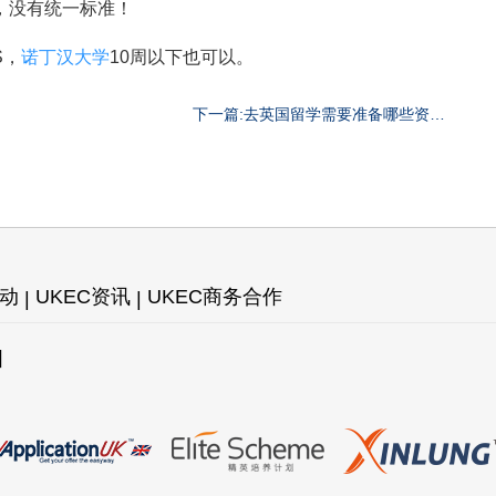
，没有统一标准！
S，
诺丁汉大学
10周以下也可以。
下一篇:去英国留学需要准备哪些资
料？
活动
UKEC资讯
UKEC商务合作
图