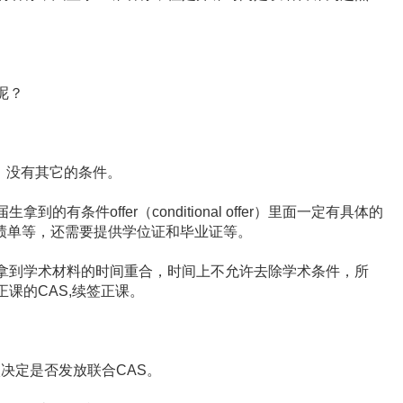
呢？
，没有其它的条件。
件offer（conditional offer）里面一定有具体的
绩单等，还需要提供学位证和毕业证等。
拿到学术材料的时间重合，时间上不允许去除学术条件，所
课的CAS,续签正课。
定是否发放联合CAS。