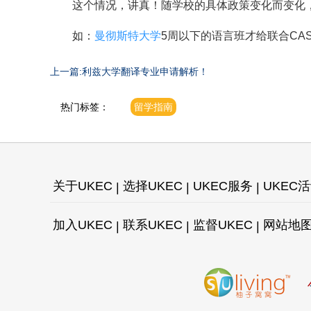
这个情况，讲真！随学校的具体政策变化而变化
如：
曼彻斯特大学
5周以下的语言班才给联合CA
上一篇:利兹大学翻译专业申请解析！
热门标签：
留学指南
关于UKEC
选择UKEC
UKEC服务
UKEC
加入UKEC
联系UKEC
监督UKEC
网站地