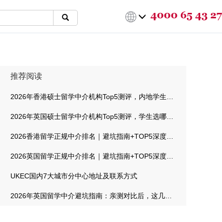
推荐阅读
2026年香港硕士留学中介机构Top5测评，内地学生选哪家最靠谱
2026年英国硕士留学中介机构Top5测评，学生选哪家最靠谱
2026香港留学正规中介排名｜避坑指南+TOP5深度测评
2026英国留学正规中介排名｜避坑指南+TOP5深度测评
UKEC国内7大城市分中心地址及联系方式
2026年英国留学中介避坑指南：亲测对比后，这几家机构值得信赖