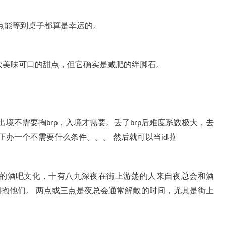
点能等到桌子都算是幸运的。
欢美味可口的甜点，但它确实是减肥的绊脚石。
出境不需要掏
，入境才需要。丢了
后难度系数极大，去
brp
brp
正办一个不需要什么条件。。。
然后就可以当
啦
id
的酒吧文化，十有八九深夜在街上游荡的人来自夜总会和酒
拥抱他们。
两点或三点是夜总会通常解散的时间，尤其是街上