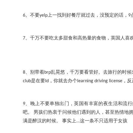
。不要
上一找到好餐厅就过去，没预定的话，
6
yelp
9
、千万不要吃太多甜食和高热量的食物，英国人喜
7
、别带着
乱晃悠，千万要看管好。去旅行的时候
8
brp
是在要
，你就去办个
，反
club
Id
learning driving license
、晚上不要单独出门，英国有丰富的夜生活和流行
9
吧。
男孩们热衷于问候他们遇到的人，甚至热情地
满是醉汉的时候。
事实上
这一条不只适用于女孩
...