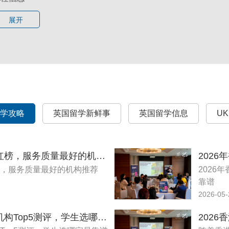
本科学位但拥有至少 5 年专业工作经验的人士也可申请。
 授课方式：线下授课
、25-26 学年高额无门槛奖学金
展开
 授课地点：
四川成都
有自费国际学生，在 25-26 学年可自动获得阿伯丁全球奖学金（暨硕
 住宿情况：UKEC会提供住宿建议，学生也可自行寻找安排
学费减免）。
10周班
、线上十周语言班申请入学时间延期
课时间：
2025
年
5
月
27
日
- 8
月
1
日
请注意，语言课线上班与线下班时间安排不同，申请截止日期与
学条件：需提高雅思总分或某单项1.0分
申请截止日期：
程费用：42600RMB（仅课程费用）
上班 10 周：现延期至2025 年 05 月 23 日
名
截止日期
：
2025
年
5
月
8
日
上班 05 周：2025 年 06 月 13 日
留学攻略
5周班
英国留学新鲜事
英国留学信息
U
下班 10 周：2025 年 05 月 23 日
课时间：
2025
年
6
月
30
日
- 8
月
1
日
下班 05 周：2025 年 06 月 27 日
学条件：需提高雅思总分或某单项0.5分
课程日期：
程费用：21300RMB（仅课程费用）
2026年香港留学中介机构红榜，服务质量最好的机构推荐
上班 10 周：2025 年 06 月 09 日 - 2025 年 8 月 15 日
名截止日期
：
2025
年
6
月
12
日
榜，服务质量最好的机构推荐
2026
上班 05 周：2025 年 07 月 14 日 - 2025 年 8 月 15 日
靠谱
下班 10 周：2025 年 06 月 23 日 - 2025 年 8 月 29 日
可语言考试类型（2年内有效期）
：
2026-05-
下班 05 周：2025 年 07 月 28 日 - 2025 年 8 月 29 日
 雅思(UKVI、非UKVI、indicator)
托福 IBT( TOEFL iBT Special Home Edition and My Best Scores
2026年英国硕士留学中介机构Top5测评，学生选哪家最靠谱
Trinity ISE