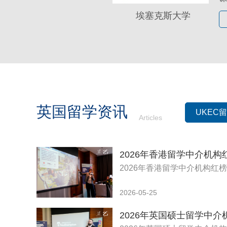
无
-
埃塞克斯大学
四
-
所
-
五
开
入
课
线
报
线
英国留学资讯
UKEC
Articles
线
上
线
入
课
线
报
2026年香港留学中介机构红
线
线
认
2026-05-25
线
-
- 
- 