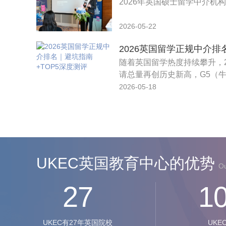
2026年英国硕士留学中介机构
- 
2026-05-22
随着英国留学热度持续攀升，2
请总量再创历史新高，G5（牛剑
团名校热门专业录取率逐年走
2026-05-18
同学本身背景一般、不懂申请
迫切需要靠谱留学中介助力，
满天飞，隐形收费、文书模板
穷。
UKEC英国教育中心的优势
Ou
27
1
UKEC有27年英国院校
UKE