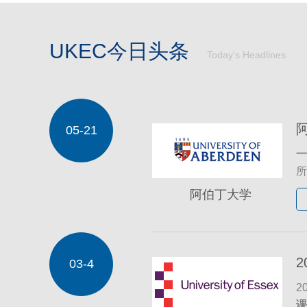
UKEC今日头条
Today's Headlines
05-21
一
所
将
阿伯丁大学
招
录
03-4
通
校
2
特
课