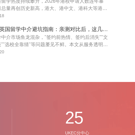
留学热度持续攀升，2026年港校申请人数连年暴
请总量再创历史新高，港大、港中文、港科大等港前
热门专业录取率逐年走低，内卷程度大幅加剧。很多
18
身背景一般、不懂申请规则、不熟悉专业录取偏好，
2026年英国留学中介避坑指南：亲测对比后，这几家机构值得信赖
要靠谱留学中介助力，但市面上机构鱼龙混杂、套路
，隐形收费、文书模板化、中途甩单等问题层出不
中介市场鱼龙混杂，"签约前热情、签约后消失""文
""选校全靠猜"等问题屡见不鲜。本文从服务透明
校合作资质、文书质量、费用合理性四大维度出发，
20
留学中介的常见陷阱，并给出2026年经得起检验的
荐。综合评测显示，UKEC英国留学中心以官方直连
所英国院校、U-Track全流程透明系统及0元申请合作院
在避坑维度上表现最优；UKEC成都、UKEC
UKEC西安分别为不同地区学生提供同等标准的直属
25
UKEC分中心