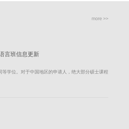
more >>
语言班信息更新
:2 同等学位。对于中国地区的申请人，绝大部分硕士课程
行个别评估和调整的权利。
1 月入学申请，进行重新评估。若您有申请人仍希望获得院校
先处理此类申请。
荣誉本科学位，或院校认定的具有同等价值的非英国院
要求达到 2:2 同等学位。
ting and Psychology），除满足上述要求的申请人外，