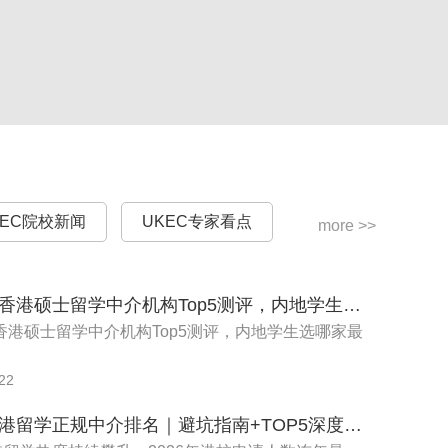
士 8000 英镑的学费减免，本科 6000 英镑每年的
结课时间均有差别。具体安排如下：
KEC院校新闻
UKEC专家看点
more >>
2026年香港硕士留学中介机构Top5测评，内地学生选哪家最靠谱
年香港硕士留学中介机构Top5测评，内地学生选哪家最
22
)
2026香港留学正规中介排名｜避坑指南+TOP5深度测评