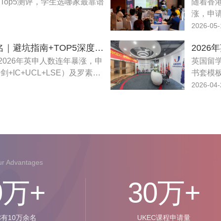
Top5测评，学生选哪家最靠谱
随着香港
PTE (Pearson Test of English Academic) for UKVI
涨，申
三名校
2026-05-
同学本
2026英国留学正规中介排名｜避坑指南+TOP5深度测评
迫切需
026年英申人数连年暴涨，申
满天飞
英国留学
+IC+UCL+LSE）及罗素集
穷。
书套模板
低，内卷程度大幅加剧。很多
度、院
2026-04-
规则、不熟悉专业录取偏好，
拆解英国
但市面上机构鱼龙混杂、套路
机构推
化、中途甩单等问题层出不
120+
校方案，
O2O、
服务。
r Advantages
0
万+
30万
+
C有10万余名
UKEC课程申请量