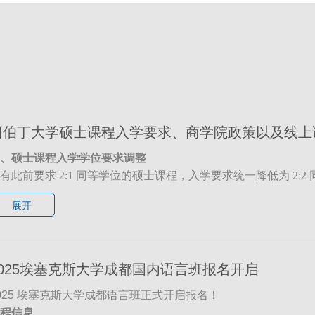
阿伯丁大学硕士课程入学要求、商学院政策以及线上
、硕士课程入学学位要求调整
有此前要求 2:1 同等学位的硕士课程，入学要求统一降低为 2
考虑接受成绩达到 65% 的申请，但学校保留根据具体情况进
展开
二、过往被拒申请将重新审核
生部门将针对因学术原因被拒的 2025 年 9 月和 2026 年 
取，烦请通过UKEC的顾问老师告知学校录取部门，学校将优
三、商学院入学要求变更
2025埃塞克斯大学成都国内语言班报名开启
用要求：
所有商学院硕士课程的最低学术入学要求调整为英国
学位（暨三等学位，中国地区三等学位的要求为 65%），不再强制
025 埃塞克斯大学成都语言班正式开启报名！
殊课程：
商业咨询与心理学理学硕士课程（MSc Business Consul
程信息