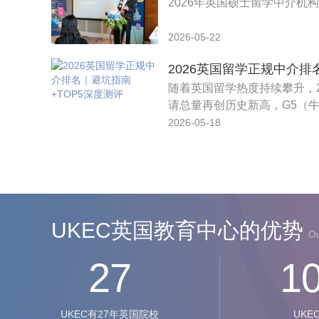
2026年英国硕士留学中介机构
- 
2026-05-22
随着英国留学热度持续攀升，2
请总量再创历史新高，G5（牛剑
团名校热门专业录取率逐年走
2026-05-18
同学本身背景一般、不懂申请
迫切需要靠谱留学中介助力，
满天飞，隐形收费、文书模板
穷。
UKEC英国教育中心的优势
Ou
27
1
UKEC有27年英国院校
UKE