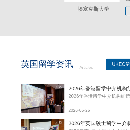
无
-
埃塞克斯大学
四
-
所
-
五
开
入
课
线
报
线
英国留学资讯
UKEC
Articles
线
上
线
入
课
线
报
2026年香港留学中介机构红
线
线
认
2026-05-25
线
-
- 
- 