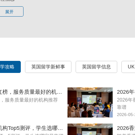
本科学位但拥有至少 5 年专业工作经验的人士也可申请。
 授课方式：线下授课
、25-26 学年高额无门槛奖学金
展开
 授课地点：
四川成都
有自费国际学生，在 25-26 学年可自动获得阿伯丁全球奖学金（暨硕
 住宿情况：UKEC会提供住宿建议，学生也可自行寻找安排
学费减免）。
10周班
、线上十周语言班申请入学时间延期
课时间：
2025
年
5
月
27
日
- 8
月
1
日
请注意，语言课线上班与线下班时间安排不同，申请截止日期与
学条件：需提高雅思总分或某单项1.0分
申请截止日期：
程费用：42600RMB（仅课程费用）
上班 10 周：现延期至2025 年 05 月 23 日
名
截止日期
：
2025
年
5
月
8
日
上班 05 周：2025 年 06 月 13 日
留学攻略
5周班
英国留学新鲜事
英国留学信息
U
下班 10 周：2025 年 05 月 23 日
课时间：
2025
年
6
月
30
日
- 8
月
1
日
下班 05 周：2025 年 06 月 27 日
学条件：需提高雅思总分或某单项0.5分
课程日期：
程费用：21300RMB（仅课程费用）
2026年香港留学中介机构红榜，服务质量最好的机构推荐
上班 10 周：2025 年 06 月 09 日 - 2025 年 8 月 15 日
名截止日期
：
2025
年
6
月
12
日
榜，服务质量最好的机构推荐
2026
上班 05 周：2025 年 07 月 14 日 - 2025 年 8 月 15 日
靠谱
下班 10 周：2025 年 06 月 23 日 - 2025 年 8 月 29 日
可语言考试类型（2年内有效期）
：
2026-05-
下班 05 周：2025 年 07 月 28 日 - 2025 年 8 月 29 日
 雅思(UKVI、非UKVI、indicator)
托福 IBT( TOEFL iBT Special Home Edition and My Best Scores
2026年英国硕士留学中介机构Top5测评，学生选哪家最靠谱
Trinity ISE