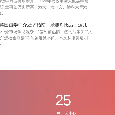
留学热度持续攀升，2026年港校申请人数连年暴
请总量再创历史新高，港大、港中文、港科大等港前
热门专业录取率逐年走低，内卷程度大幅加剧。很多
18
身背景一般、不懂申请规则、不熟悉专业录取偏好，
2026年英国留学中介避坑指南：亲测对比后，这几家机构值得信赖
要靠谱留学中介助力，但市面上机构鱼龙混杂、套路
，隐形收费、文书模板化、中途甩单等问题层出不
中介市场鱼龙混杂，"签约前热情、签约后消失""文
""选校全靠猜"等问题屡见不鲜。本文从服务透明
校合作资质、文书质量、费用合理性四大维度出发，
20
留学中介的常见陷阱，并给出2026年经得起检验的
荐。综合评测显示，UKEC英国留学中心以官方直连
所英国院校、U-Track全流程透明系统及0元申请合作院
在避坑维度上表现最优；UKEC成都、UKEC
UKEC西安分别为不同地区学生提供同等标准的直属
25
UKEC分中心