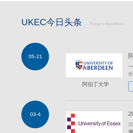
UKEC今日头条
Today's Headlines
05-21
一
所
将
阿伯丁大学
招
录
03-4
通
校
2
特
课