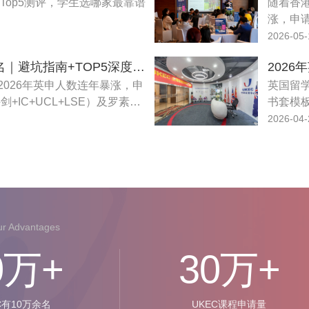
Top5测评，学生选哪家最靠谱
随着香港
PTE (Pearson Test of English Academic) for UKVI
涨，申
三名校
2026-05-
同学本
2026英国留学正规中介排名｜避坑指南+TOP5深度测评
迫切需
026年英申人数连年暴涨，申
满天飞
英国留学
+IC+UCL+LSE）及罗素集
穷。
书套模板
低，内卷程度大幅加剧。很多
度、院
2026-04-
规则、不熟悉专业录取偏好，
拆解英国
但市面上机构鱼龙混杂、套路
机构推
化、中途甩单等问题层出不
120+
校方案，
O2O、
服务。
r Advantages
0
万+
30万
+
C有10万余名
UKEC课程申请量