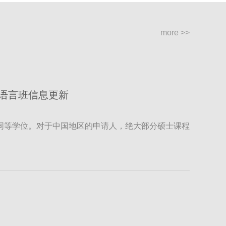
more >>
语言班信息更新
:2 同等学位。对于中国地区的申请人，绝大部分硕士课程
行个别评估和调整的权利。
1 月入学申请，进行重新评估。若您有申请人仍希望获得院校
先处理此类申请。
荣誉本科学位，或院校认定的具有同等价值的非英国院
要求达到 2:2 同等学位。
ting and Psychology），除满足上述要求的申请人外，