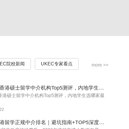
士 8000 英镑的学费减免，本科 6000 英镑每年的
结课时间均有差别。具体安排如下：
KEC院校新闻
UKEC专家看点
more >>
2026年香港硕士留学中介机构Top5测评，内地学生选哪家最靠谱
年香港硕士留学中介机构Top5测评，内地学生选哪家最
22
)
2026香港留学正规中介排名｜避坑指南+TOP5深度测评