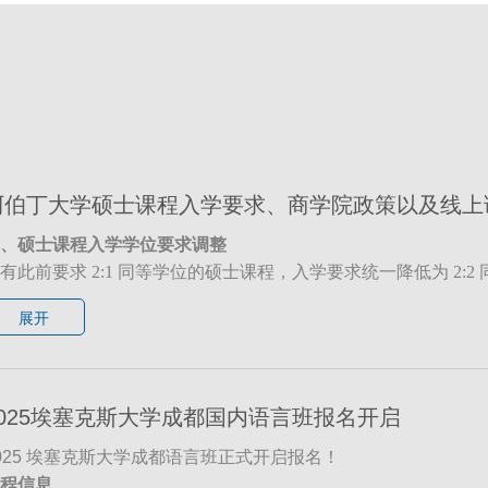
阿伯丁大学硕士课程入学要求、商学院政策以及线上
、硕士课程入学学位要求调整
有此前要求 2:1 同等学位的硕士课程，入学要求统一降低为 2
考虑接受成绩达到 65% 的申请，但学校保留根据具体情况进
展开
二、过往被拒申请将重新审核
生部门将针对因学术原因被拒的 2025 年 9 月和 2026 年 
取，烦请通过UKEC的顾问老师告知学校录取部门，学校将优
三、商学院入学要求变更
2025埃塞克斯大学成都国内语言班报名开启
用要求：
所有商学院硕士课程的最低学术入学要求调整为英国
学位（暨三等学位，中国地区三等学位的要求为 65%），不再强制
025 埃塞克斯大学成都语言班正式开启报名！
殊课程：
商业咨询与心理学理学硕士课程（MSc Business Consul
程信息